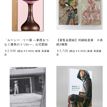
「ルーシー・リー展 ―東西をつ
【展覧会図録】河鍋暁斎展 ※表
なぐ優美のうつわ―」公式図録
紙2種類
￥2,546
￥2,728
(税込
￥2,800
)
銀座 蔦屋書
(税込
￥3,000
)
銀座 蔦屋書
店
店