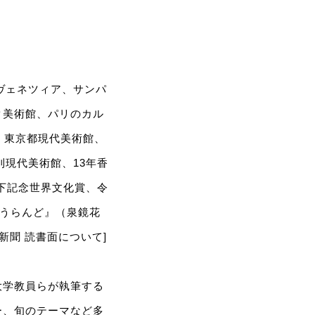
ヴェネツィア、サンパ
ク美術館、パリのカル
、東京都現代美術館、
則現代美術館、13年香
殿下記念世界文化賞、令
るうらんど』（泉鏡花
新聞 読書面について]
大学教員らが執筆する
ー、旬のテーマなど多