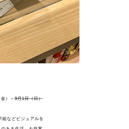
（金）～
9月1日（日）
字組などビジュアルを
トのある生活」を提案