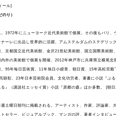
ィール]
だのり）
。1972年にニューヨーク近代美術館で個展。その後もパリ、
ンナーレに出品し世界的に活躍。アムステルダムのステデリッ
館、京都国立近代美術館、金沢21世紀美術館、国立国際美術館
内外の美術館で個展を開催。2012年神戸市に兵庫県立横尾忠
。95年毎日芸術賞、11年旭日小綬章、朝日賞、15年高松宮
民顕彰、23年日本芸術院会員。文化功労者。著書に小説『ぶ
る』（講談社エッセイ賞）小説『原郷の森』ほか多数。 [朝日
毎週土曜日朝刊に掲載される。アーティスト、作家、評論家、
ストセラー、ビジュアルブック、マンガの評、著者インタビュ