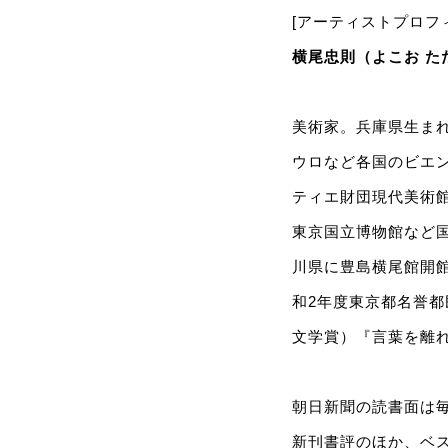
[アーティストプロフ
横尾忠則（よこお た
美術家。兵庫県生まれ
ウロなど各国のビエ
ティエ財団現代美術
東京国立博物館など国
川県に豊島横尾館開館
和2年度東京都名誉都
文学賞）『言葉を離れ
朝日新聞の読書面は
新刊書評のほか、ベ