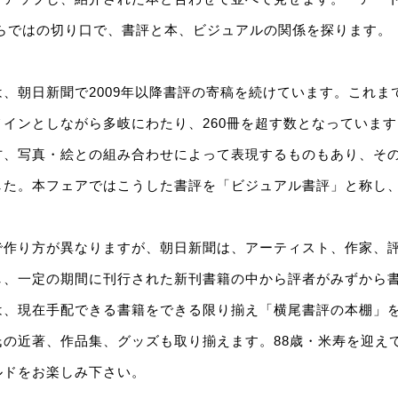
ならではの切り口で、書評と本、ビジュアルの関係を探ります。
、朝日新聞で2009年以降書評の寄稿を続けています。これま
インとしながら多岐にわたり、260冊を超す数となっていま
方、写真・絵との組み合わせによって表現するものもあり、そ
した。本フェアではこうした書評を「ビジュアル書評」と称し
で作り方が異なりますが、朝日新聞は、アーティスト、作家、
し、一定の期間に刊行された新刊書籍の中から評者がみずから
は、現在手配できる書籍をできる限り揃え「横尾書評の本棚」
氏の近著、作品集、グッズも取り揃えます。88歳・米寿を迎え
ルドをお楽しみ下さい。