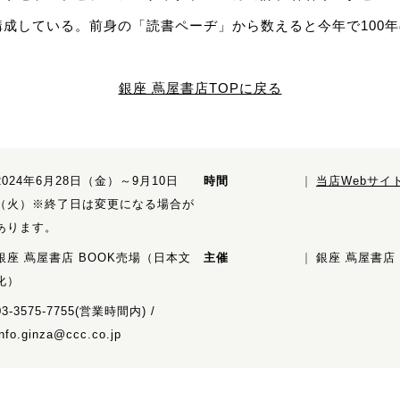
成している。前身の「読書ペーヂ」から数えると今年で100
銀座 蔦屋書店TOPに戻る
2024年6月28日（金）～9月10日
時間
当店Webサイ
（火）※終了⽇は変更になる場合が
あります。
銀座 蔦屋書店 BOOK売場（日本文
主催
銀座 蔦屋書店
化）
03-3575-7755(営業時間内) /
info.ginza@ccc.co.jp