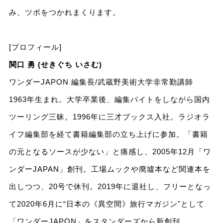
み、ツボをつかれまくります。
[プロフィール]
関口 勇 (せきぐち いさむ)
ワンダーJAPON 編集長/武蔵野美術大学非常勤講師
1963年生まれ。大学卒業後、編集バイトをしながら国内
ツーリング三昧。1996年に三才ブックス入社。ラジオラ
イフ編集部を経て書籍編集部の立ち上げに参加。「書籍
の元となるソースが少ない」と痛感し、2005年12月「ワ
ンダーJAPAN」創刊。工場ムックや廃墟本など関連本を
出しつつ、20号で休刊。2019年に退社し、フリーとなっ
て2020年6月に“日本の《異空間》旅行マガジン"として
「ワンダーJAPON」をスタンダーズから新創刊。