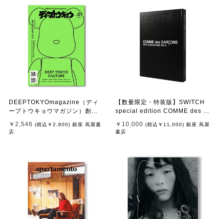
DEEPTOKYOmagazine（ディ
【数量限定・特装版】SWITCH
ープトウキョウマガジン）創刊
special edition COMME des G
号
ARCONS 50th Anniversary Iss
￥2,546
￥10,000
(税込
￥2,800
)
銀座 蔦屋書
(税込
￥11,000
)
銀座 蔦屋
ue
店
書店