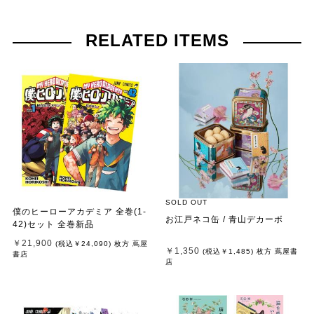
RELATED ITEMS
SOLD OUT
僕のヒーローアカデミア 全巻(1-
お江戸ネコ缶 / 青山デカーボ
42)セット 全巻新品
￥21,900
(税込
￥24,090
)
枚方 蔦屋
￥1,350
(税込
￥1,485
)
枚方 蔦屋書
書店
店