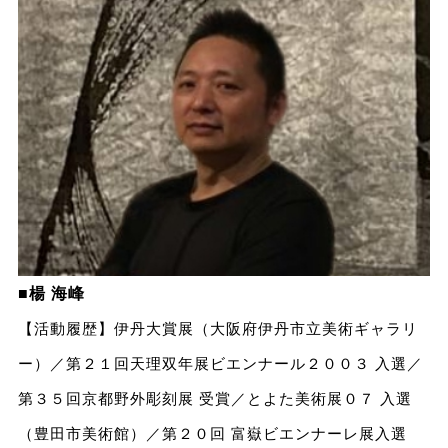
■楊 海峰
【活動履歴】伊丹大賞展（大阪府伊丹市立美術ギャラリ
ー）／第２１回天理双年展ビエンナール２００３ 入選／
第３５回京都野外彫刻展 受賞／とよた美術展０７ 入選
（豊田市美術館）／第２０回 富嶽ビエンナーレ展入選