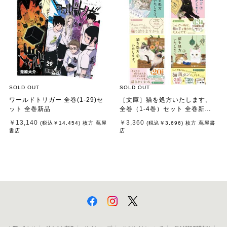
SOLD OUT
SOLD OUT
ワールドトリガー 全巻(1-29)セ
［文庫］猫を処方いたします。
ット 全巻新品
全巻（1-4巻）セット 全巻新品 /
石田 祥
￥13,140
￥3,360
(税込
￥14,454
)
枚方 蔦屋
(税込
￥3,696
)
枚方 蔦屋書
書店
店