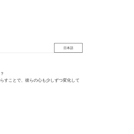
松 蔦
店
日本語
！？
らすことで、彼らの心も少しずつ変化して