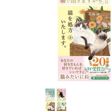
家
食
e