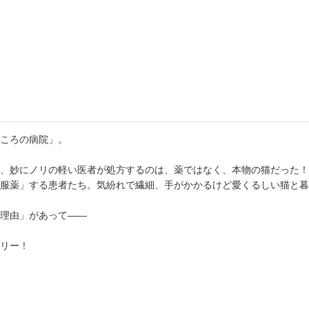
書店
六本
屋書
ころの病院」。
に、妙にノリの軽い医者が処方するのは、薬ではなく、本物の猫だった
服薬」する患者たち。気紛れで繊細、手がかかるけど愛くるしい猫と暮
理由」があって――
リー！