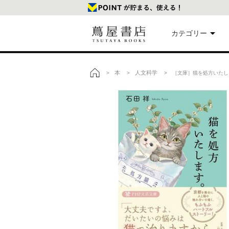
カテゴリー
美
本
人文科学
>
>
> ［文庫］猫を処方いたします
トップ
本
映
楽
文
雑