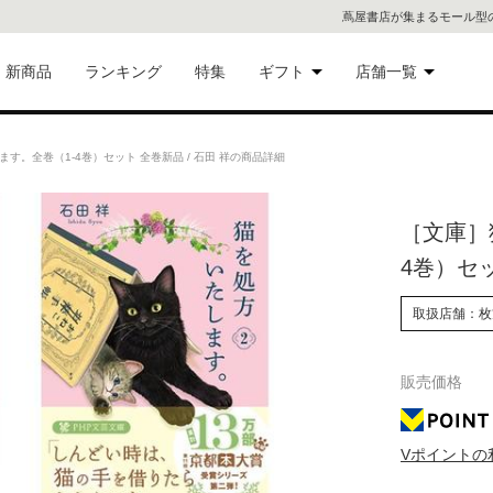
蔦屋書店が集まるモール型
新商品
ランキング
特集
ギフト
店舗一覧
二子
術品
ギフトにおすすめ
。全巻（1-4巻）セット 全巻新品 / 石田 祥の商品詳細
蔦屋
eギフト
［文庫］
代官
4巻）セッ
屋書
像・音
取扱店舗：枚
銀座
販売価格
書店
具
六本
Vポイントの
貨
屋書