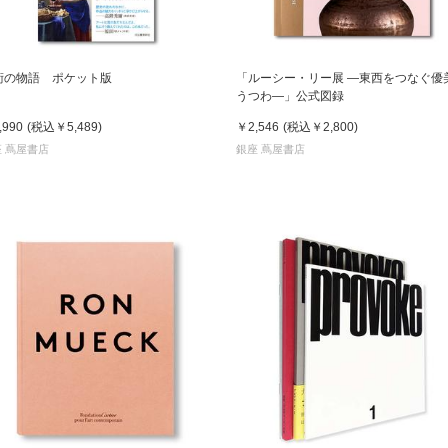
術の物語 ポケット版
「ルーシー・リー展 ―東西をつなぐ優
うつわ―」公式図録
,990
(税込
￥5,489
)
￥2,546
(税込
￥2,800
)
 蔦屋書店
銀座 蔦屋書店