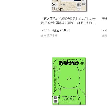
【再入荷予約／展覧会図録】まなざしの奇
美
跡 日本女性写真家の冒険 ※8月中旬頃入
荷予定
￥3,500
(税込
￥3,850
)
￥4
銀座 蔦屋書店
銀座