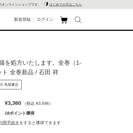
のオンラインショップです。
はじめての方はこちら
新規登録
ログイン
カ
玉川
ート
家電
猫を処方いたします。全巻（1-
山 蔦
ト 全巻新品 / 石田 祥
店
方 蔦屋書店
 蔦屋
¥3,360
（税込 ¥3,696
）
18ポイント獲得
木 蔦
利用手続き
をすると獲得できます
店