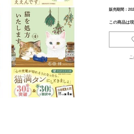
販売期間：
20
京都
電
この商品は現
書店
品
京都
蔦屋
こ
ギフト
梅田
書店
枚方
書店
広島