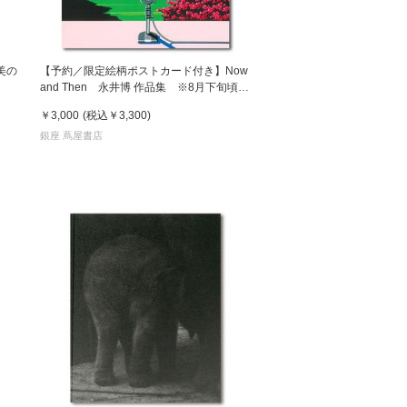
美の
【予約／限定絵柄ポストカード付き】Now
and Then 永井博 作品集 ※8月下旬頃の
発送予定
￥3,000
(税込
￥3,300
)
銀座 蔦屋書店