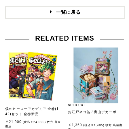
一覧に戻る
RELATED ITEMS
SOLD OUT
僕のヒーローアカデミア 全巻(1-
お江戸ネコ缶 / 青山デカーボ
42)セット 全巻新品
￥21,900
(税込
￥24,090
)
枚方 蔦屋
￥1,350
(税込
￥1,485
)
枚方 蔦屋書
書店