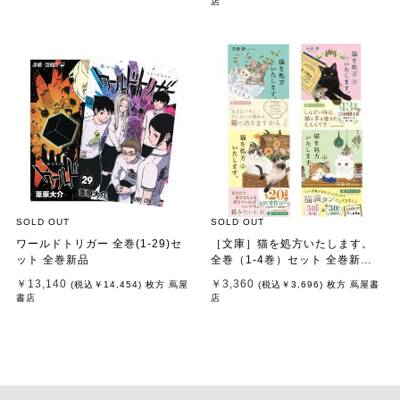
店
SOLD OUT
SOLD OUT
ワールドトリガー 全巻(1-29)セ
［文庫］猫を処方いたします。
ット 全巻新品
全巻（1-4巻）セット 全巻新品 /
石田 祥
￥13,140
￥3,360
(税込
￥14,454
)
枚方 蔦屋
(税込
￥3,696
)
枚方 蔦屋書
書店
店