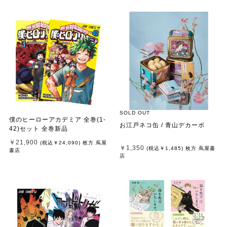
SOLD OUT
僕のヒーローアカデミア 全巻(1-
お江戸ネコ缶 / 青山デカーボ
42)セット 全巻新品
￥21,900
(税込
￥24,090
)
枚方 蔦屋
￥1,350
(税込
￥1,485
)
枚方 蔦屋書
書店
店