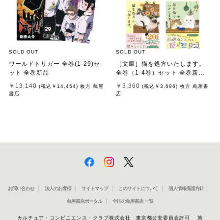
SOLD OUT
SOLD OUT
ワールドトリガー 全巻(1-29)セ
［文庫］猫を処方いたします。
ット 全巻新品
全巻（1-4巻）セット 全巻新品 /
石田 祥
￥13,140
￥3,360
(税込
￥14,454
)
枚方 蔦屋
(税込
￥3,696
)
枚方 蔦屋書
書店
店
お問い合わせ
法人のお客様
サイトマップ
このサイトについて
個人情報保護方針
蔦屋書店ポータル
全国の蔦屋書店 一覧
カルチュア・コンビニエンス・クラブ株式会社 東京都公安委員会許可 第