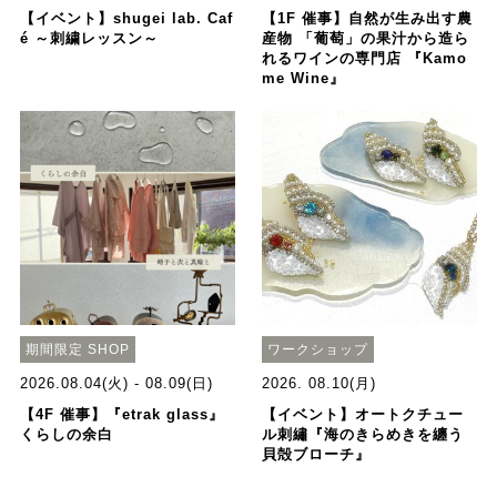
【イベント】shugei lab. Caf
【1F 催事】自然が生み出す農
é ～刺繍レッスン～
産物 「葡萄」の果汁から造ら
れるワインの専門店 『Kamo
me Wine』
期間限定 SHOP
ワークショップ
2026.08.04(火) - 08.09(日)
2026. 08.10(月)
【4F 催事】『etrak glass』
【イベント】オートクチュー
くらしの余白
ル刺繡『海のきらめきを纏う
貝殻ブローチ』