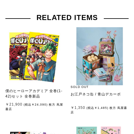
RELATED ITEMS
SOLD OUT
僕のヒーローアカデミア 全巻(1-
お江戸ネコ缶 / 青山デカーボ
42)セット 全巻新品
￥21,900
(税込
￥24,090
)
枚方 蔦屋
￥1,350
(税込
￥1,485
)
枚方 蔦屋書
書店
店