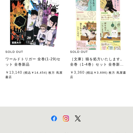
SOLD OUT
SOLD OUT
ワールドトリガー 全巻(1-29)セ
［文庫］猫を処方いたします。
ット 全巻新品
全巻（1-4巻）セット 全巻新品 /
石田 祥
￥13,140
￥3,360
(税込
￥14,454
)
枚方 蔦屋
(税込
￥3,696
)
枚方 蔦屋書
書店
店