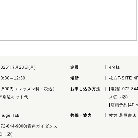
2025年7月28日(月)
定員
4名様
10:30～12:30
場所
枚方T-SITE 4F 
2,500円（レッスン料・税込）
お申し込み方法
[電話] 072-8
※別途キット代
ス②→②)
[店頭予約]4F sh
shugei lab.
共催・協力
枚方 蔦屋書店 sh
072-844-9000(音声ガイダンス
②→②)