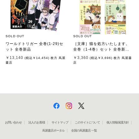
SOLD OUT
SOLD OUT
ワールドトリガー 全巻(1-29)セ
［文庫］猫を処方いたします。
ット 全巻新品
全巻（1-4巻）セット 全巻新品 /
石田 祥
￥13,140
￥3,360
(税込
￥14,454
)
枚方 蔦屋
(税込
￥3,696
)
枚方 蔦屋書
書店
店
お問い合わせ
法人のお客様
サイトマップ
このサイトについて
個人情報保護方針
蔦屋書店ポータル
全国の蔦屋書店 一覧