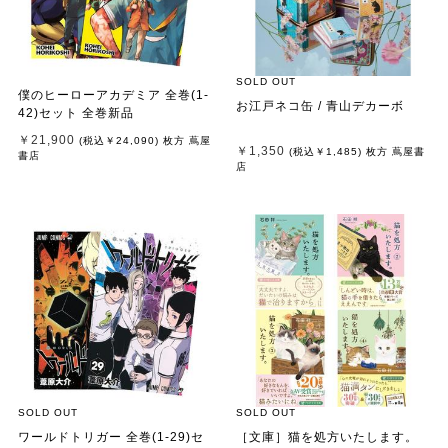
SOLD OUT
僕のヒーローアカデミア 全巻(1-
お江戸ネコ缶 / 青山デカーボ
42)セット 全巻新品
￥21,900
(税込
￥24,090
)
枚方 蔦屋
￥1,350
(税込
￥1,485
)
枚方 蔦屋書
書店
店
SOLD OUT
SOLD OUT
ワールドトリガー 全巻(1-29)セ
［文庫］猫を処方いたします。