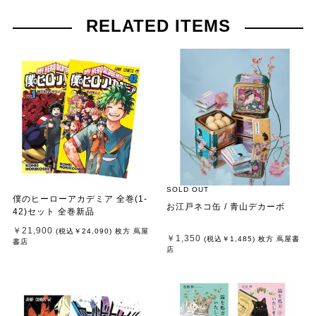
RELATED ITEMS
SOLD OUT
僕のヒーローアカデミア 全巻(1-
お江戸ネコ缶 / 青山デカーボ
42)セット 全巻新品
￥21,900
(税込
￥24,090
)
枚方 蔦屋
￥1,350
(税込
￥1,485
)
枚方 蔦屋書
書店
店