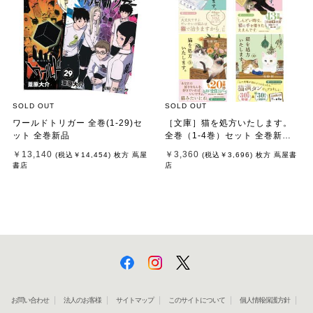
SOLD OUT
SOLD OUT
ワールドトリガー 全巻(1-29)セ
［文庫］猫を処方いたします。
ット 全巻新品
全巻（1-4巻）セット 全巻新品 /
石田 祥
￥13,140
￥3,360
(税込
￥14,454
)
枚方 蔦屋
(税込
￥3,696
)
枚方 蔦屋書
書店
店
お問い合わせ
法人のお客様
サイトマップ
このサイトについて
個人情報保護方針