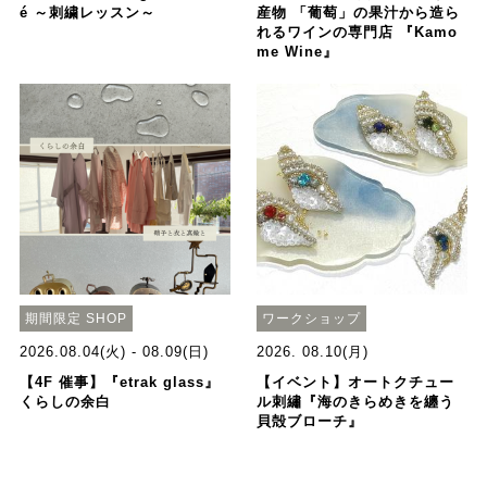
é ～刺繍レッスン～
産物 「葡萄」の果汁から造ら
れるワインの専門店 『Kamo
me Wine』
期間限定 SHOP
ワークショップ
2026.08.04(火) - 08.09(日)
2026. 08.10(月)
【4F 催事】『etrak glass』
【イベント】オートクチュー
くらしの余白
ル刺繡『海のきらめきを纏う
貝殻ブローチ』