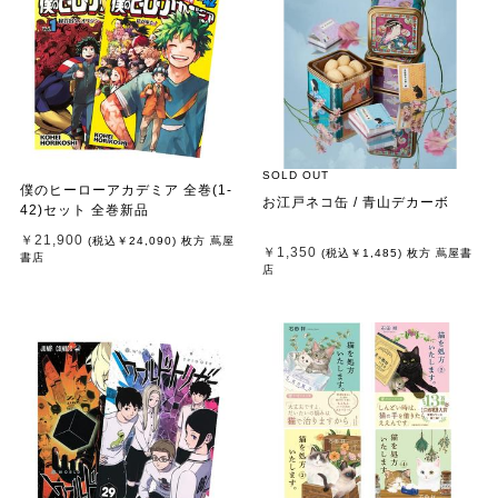
SOLD OUT
僕のヒーローアカデミア 全巻(1-
お江戸ネコ缶 / 青山デカーボ
42)セット 全巻新品
￥21,900
(税込
￥24,090
)
枚方 蔦屋
￥1,350
(税込
￥1,485
)
枚方 蔦屋書
書店
店