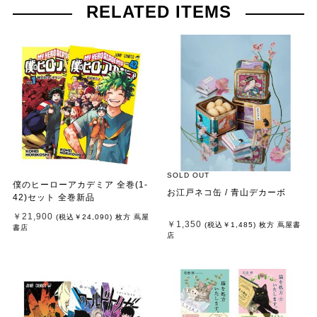
RELATED ITEMS
SOLD OUT
僕のヒーローアカデミア 全巻(1-
お江戸ネコ缶 / 青山デカーボ
42)セット 全巻新品
￥21,900
(税込
￥24,090
)
枚方 蔦屋
￥1,350
(税込
￥1,485
)
枚方 蔦屋書
書店
店