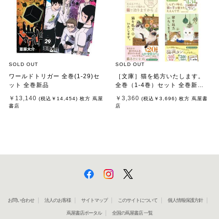
SOLD OUT
SOLD OUT
ワールドトリガー 全巻(1-29)セ
［文庫］猫を処方いたします。
ット 全巻新品
全巻（1-4巻）セット 全巻新品 /
石田 祥
￥13,140
￥3,360
(税込
￥14,454
)
枚方 蔦屋
(税込
￥3,696
)
枚方 蔦屋書
書店
店
お問い合わせ
法人のお客様
サイトマップ
このサイトについて
個人情報保護方針
蔦屋書店ポータル
全国の蔦屋書店 一覧