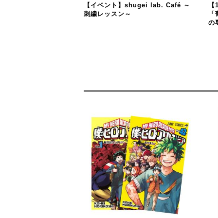
【イベント】shugei lab. Café ～
【
刺繍レッスン～
「
の