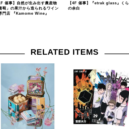
1F 催事】自然が生み出す農産物
【4F 催事】『etrak glass』く
葡萄」の果汁から造られるワイン
の余白
専門店 『Kamome Wine』
RELATED ITEMS