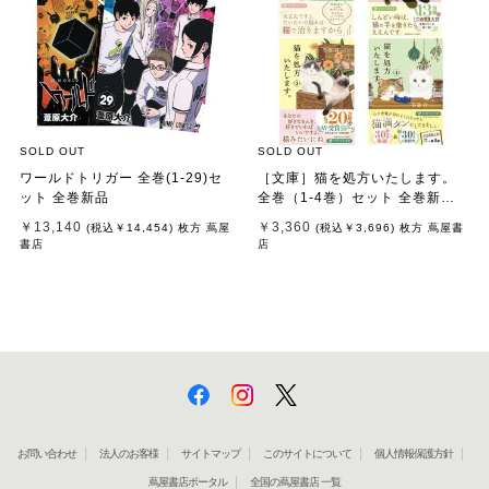
SOLD OUT
SOLD OUT
ワールドトリガー 全巻(1-29)セ
［文庫］猫を処方いたします。
ット 全巻新品
全巻（1-4巻）セット 全巻新品 /
石田 祥
￥13,140
￥3,360
(税込
￥14,454
)
枚方 蔦屋
(税込
￥3,696
)
枚方 蔦屋書
書店
店
お問い合わせ
法人のお客様
サイトマップ
このサイトについて
個人情報保護方針
蔦屋書店ポータル
全国の蔦屋書店 一覧