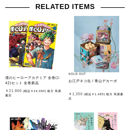
RELATED ITEMS
SOLD OUT
僕のヒーローアカデミア 全巻(1-
お江戸ネコ缶 / 青山デカーボ
42)セット 全巻新品
￥21,900
(税込
￥24,090
)
枚方 蔦屋
￥1,350
(税込
￥1,485
)
枚方 蔦屋書
書店
店