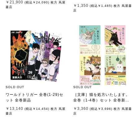
￥21,900
(税込
￥24,090
)
枚方 蔦屋
￥1,350
(税込
￥1,485
)
枚方 蔦屋書
書店
店
SOLD OUT
SOLD OUT
ワールドトリガー 全巻(1-29)セ
［文庫］猫を処方いたします。
ット 全巻新品
全巻（1-4巻）セット 全巻新品 /
石田 祥
￥13,140
￥3,360
(税込
￥14,454
)
枚方 蔦屋
(税込
￥3,696
)
枚方 蔦屋書
書店
店