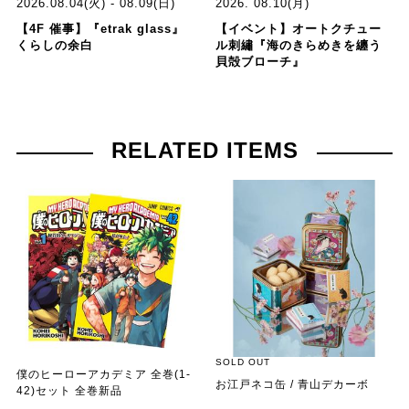
2026.08.04(火) - 08.09(日)
2026. 08.10(月)
【4F 催事】『etrak glass』
【イベント】オートクチュー
くらしの余白
ル刺繡『海のきらめきを纏う
貝殻ブローチ』
RELATED ITEMS
SOLD OUT
僕のヒーローアカデミア 全巻(1-
お江戸ネコ缶 / 青山デカーボ
42)セット 全巻新品