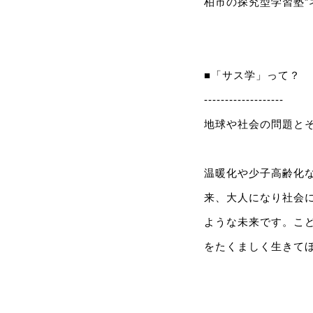
柏市の探究型学習塾”
■「サス学」って？
-------------------
地球や社会の問題と
温暖化や少子高齢化
来、大人になり社会
ような未来です。こ
をたくましく生きて