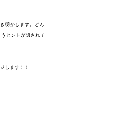
解き明かします。どん
救うヒントが隠されて
ンジします！！