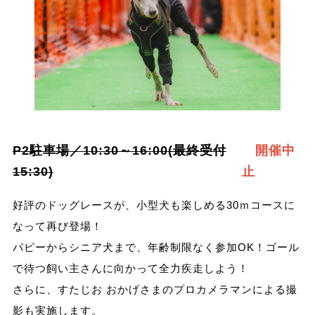
P2駐車場／10:30～16:00(最終受付
開催中
15:30)
止
好評のドッグレースが、小型犬も楽しめる30ｍコースに
なって再び登場！
パピーからシニア犬まで、年齢制限なく参加OK！ゴール
で待つ飼い主さんに向かって全力疾走しよう！
さらに、すたじお おかげさまのプロカメラマンによる撮
影も実施します。