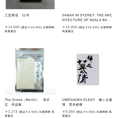
工芸青花 21号
SANAA IN SYDNEY: THE ARC
HITECTURE OF NAALA BADU
AT THE ART GALLERY OF NE
￥14,000
￥15,000
(税込
￥15,400
)
京都岡崎
(税込
￥16,500
)
京都岡崎
W SOUTH WALES by SANAA
蔦屋書店
蔦屋書店
The Scene（Berlin） 滝沢
UMEGAOKA ELEGY 梅ヶ丘墓
広 作品集
情 荒木経惟
￥2,273
￥6,000
(税込
￥2,500
)
京都岡崎 蔦
(税込
￥6,600
)
京都岡崎 蔦
屋書店
屋書店