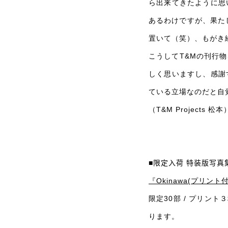
ら出来てきたように思
あるわけですが、果た
置いて（笑）、もがき
こうしてT&Mの刊行
しく思いますし、感謝
ている立場なのだと自
（T&M Projects 松本
■限定入荷 特装版写真
『Okinawa(プリント
限定30部 / プリン
ります。