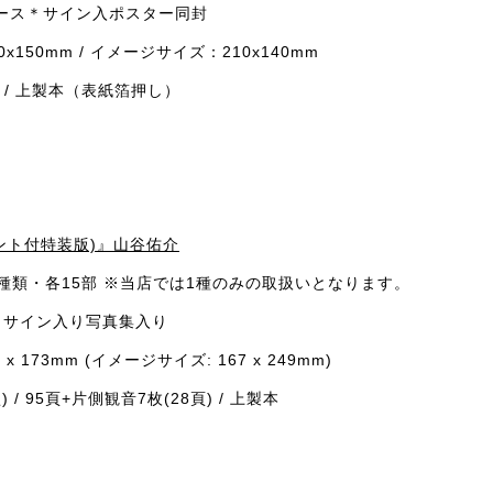
ース＊サイン入ポスター同封
150mm / イメージサイズ：210x140mm
 / 上製本（表紙箔押し）
t(プリント付特装版)』山谷佑介
ト2種類・各15部 ※当店では1種のみの取扱いとなります。
とサイン入り写真集入り
x 173mm (イメージサイズ: 167 x 249mm)
) / 95頁+片側観音7枚(28頁) / 上製本