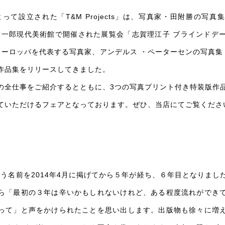
って設立された「T&M Projects」は、写真家・田附勝の写
熊弦一郎現代美術館で開催された展覧会「志賀理江子 ブラインドデ
ーロッパを代表する写真家、アンデルス ・ペーターセンの写真集『
作品集をリリースしてきました。
の全仕事をご紹介するとともに、3つの写真プリント付き特装版作
ていただけるフェアとなっております。ぜひ、当店にてご覧くださ
ts」という名前を2014年4月に掲げてから５年が経ち、６年目となりま
ら「最初の３年は辛いかもしれないけれど、ある程度流れができ
って」と声をかけられたことを思い出します。出版物も徐々に増