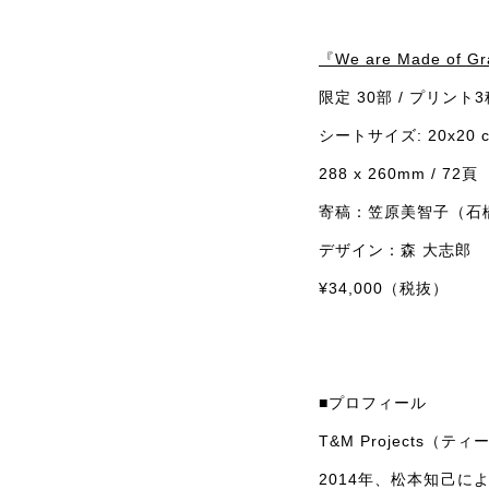
『We are Made of 
限定 30部 / プリン
シートサイズ: 20x20 c
288 x 260mm / 72
頁
寄稿：笠原美智子（石
デザイン：森 大志郎
¥34,000
（税抜）
■プロフィール
T&M Projects
（ティー
2014
年、松本知己に