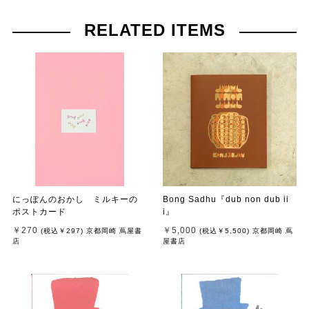
RELATED ITEMS
にっぽんのおかし ミルキーの
Bong Sadhu『dub non dub ii
ポストカード
i』
￥270
￥5,000
(税込
￥297
)
京都岡崎 蔦屋書
(税込
￥5,500
)
京都岡崎 蔦
店
屋書店