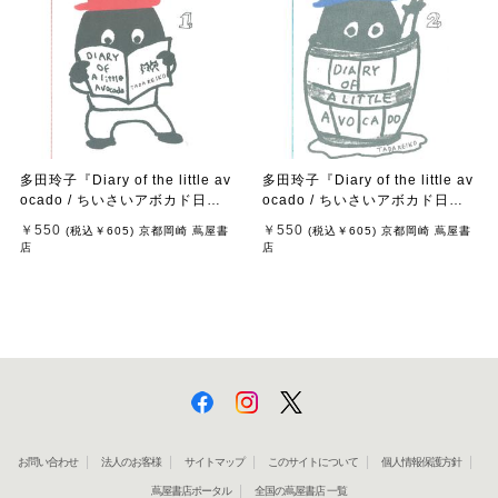
多田玲子『Diary of the little av
多田玲子『Diary of the little av
ocado / ちいさいアボカド日
ocado / ちいさいアボカド日
記』1
記』2
￥550
￥550
(税込
￥605
)
京都岡崎 蔦屋書
(税込
￥605
)
京都岡崎 蔦屋書
店
店
お問い合わせ
法人のお客様
サイトマップ
このサイトについて
個人情報保護方針
蔦屋書店ポータル
全国の蔦屋書店 一覧