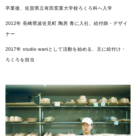
卒業後、佐賀県⽴有⽥窯業⼤学校ろくろ科へ⼊学
2012年 ⻑崎県波佐⾒町 陶房 ⻘に⼊社、絵付師・デザイ
ナー
2017年 studio waniとして活動を始める、主に絵付け・
ろくろを担当