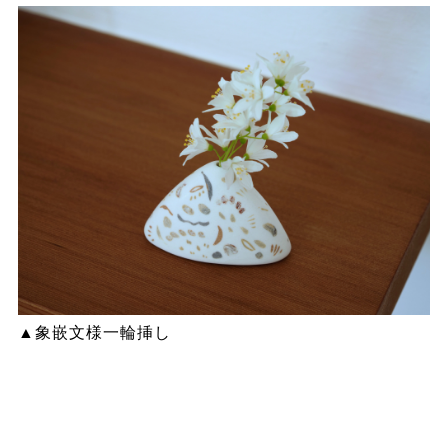
▲象嵌文様一輪挿し