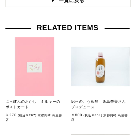
一覧に戻る
RELATED ITEMS
にっぽんのおかし ミルキーの
紀州の、うめ酢 飯島奈美さん
ポストカード
プロデュース
￥270
￥800
(税込
￥297
)
京都岡崎 蔦屋書
(税込
￥864
)
京都岡崎 蔦屋書
店
店