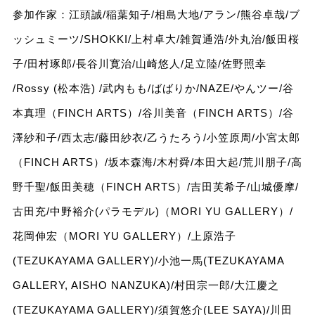
参加作家：江頭誠/稲葉知子/相島大地/アラン/熊谷卓哉/ブ
ッシュミーツ/SHOKKI/上村卓大/雑賀通浩/外丸治/飯田桜
子/田村琢郎/長谷川寛治/山崎悠人/足立陸/佐野照幸
/Rossy (松本浩) /武内もも/ばばりか/NAZE/やんツー/谷
本真理（FINCH ARTS）/谷川美音（FINCH ARTS）/谷
澤紗和子/西太志/藤田紗衣/乙うたろう/小笠原周/小宮太郎
（FINCH ARTS）/坂本森海/木村舜/本田大起/荒川朋子/高
野千聖/飯田美穂（FINCH ARTS）/吉田芙希子/山城優摩/
古田充/中野裕介(パラモデル)（MORI YU GALLERY）/
花岡伸宏（MORI YU GALLERY）/上原浩子
(TEZUKAYAMA GALLERY)/小池一馬(TEZUKAYAMA
GALLERY, AISHO NANZUKA)/村田宗一郎/大江慶之
(TEZUKAYAMA GALLERY)/須賀悠介(LEE SAYA)/川田