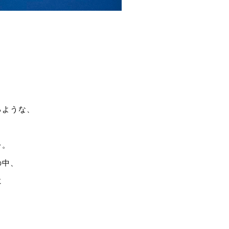
るような、
レ。
の中、
に