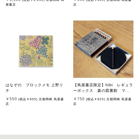
屋書店
店
はなぞの ブロックメモ 上野リ
【蔦屋書店限定】hibi レギュラ
チ
ーボックス 森の図書館 マッ
ト付
￥550
￥750
(税込
￥605
)
京都岡崎 蔦屋書
(税込
￥825
)
京都岡崎 蔦屋書
店
店