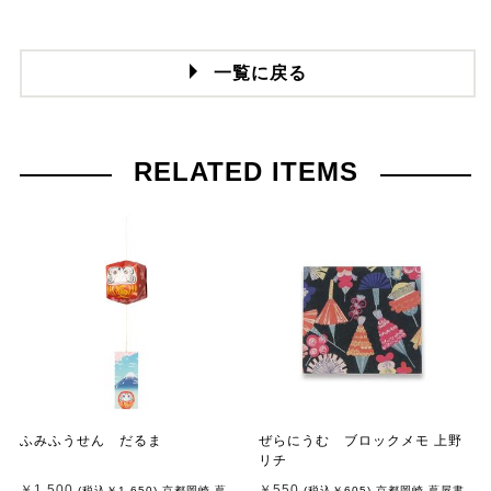
一覧に戻る
RELATED ITEMS
ふみふうせん だるま
ぜらにうむ ブロックメモ 上野
リチ
￥1,500
￥550
(税込
￥1,650
)
京都岡崎 蔦
(税込
￥605
)
京都岡崎 蔦屋書