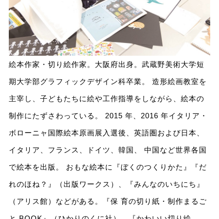
絵本作家・切り絵作家。大阪府出身。武蔵野美術大学短
期大学部グラフィックデザイン科卒業。 造形絵画教室を
主宰し、子どもたちに絵や工作指導をしながら、絵本の
制作にたずさわっている。 2015 年、2016 年イタリア・
ボローニャ国際絵本原画展入選後、英語圏および日本、
イタリア、フランス、ドイツ、韓国、 中国など世界各国
で絵本を出版。 おもな絵本に『ぼくのつくりかた』『だ
れのほね？』（出版ワークス）、『みんなのいちにち』
（アリス館）などがある。『保 育の切り紙・制作まるご
と BOOK』（ひかりのくに社）、『かわいい切り絵