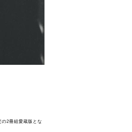
定の2冊組愛蔵版とな