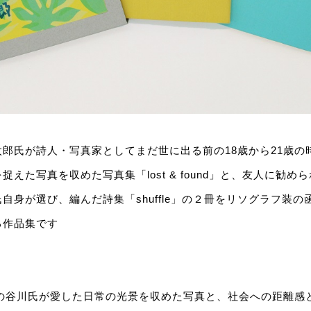
郎氏が詩人・写真家としてまだ世に出る前の18歳から21歳の
えた写真を収めた写真集「lost & found」と、友人に勧
自身が選び、編んだ詩集「shuffle」の２冊をリソグラフ装
る作品集です
ろの谷川氏が愛した日常の光景を収めた写真と、社会への距離感