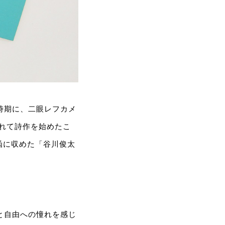
時期に、二眼レフカメ
められて詩作を始めたこ
の函に収めた「谷川俊太
と自由への憧れを感じ