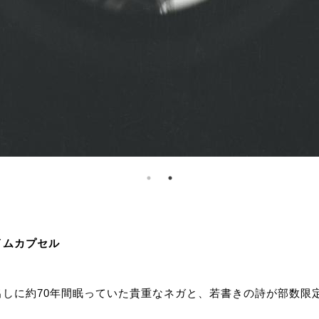
イムカプセル
しに約70年間眠っていた貴重なネガと、若書きの詩が部数限