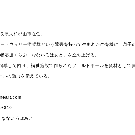
奈良県大和郡山市在住。
ラダー・ウィリー症候群という障害を持って生まれたのを機に、息子
がい者応援くらぶ なないろはあと」を立ち上げる。
指導して回り、福祉施設で作られたフェルトボールを資材として
ールの魅力を伝えている。
-heart.com
16810
： なないろはあと