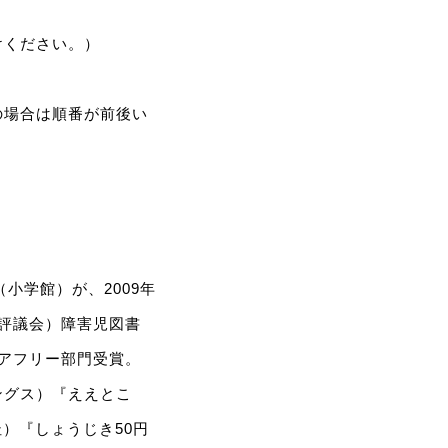
けください。）
の場合は順番が前後い
小学館）が、2009年
書評議会）障害児図書
アフリー部門受賞。
ングス）『ええとこ
杜）『しょうじき50円