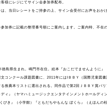
お客様にレジにてサイン会参加券配布。
合は、当日レシートをご持参の上、サイン会受付にお声をおか
会参加券に記載の整理番号順にご案内します。ご案内時、不在
1年徳島県生まれ。鳴門市在住。絵本『おこだでませんように』（
文コンクール課題図書に、2011年にはIＢＢＹ（国際児童図
する推薦本リストに選出される。同作品で第2回ＪＢＢＹ賞バリ
ロディ』（ヤマハミュージックエンタテインメントホールディ
『ふくびき』（小学館）『ともだちやもんな ぼくら』（えほんの