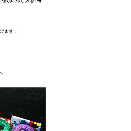
5種類の綴じ方を1冊
上げます！
い。