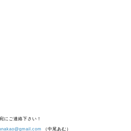
ス宛にご連絡下さい！
unakao@gmail.com
（中尾あむ）