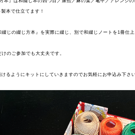
方本』は和綴じ本の四つ目／康熙／麻の葉／亀甲／アレンジの
キ製本で仕立てます！
和綴じの綴じ方本』を実際に綴じ、別で和綴じノートを1冊仕
だけのご参加でも大丈夫です。
頂けるようにキットにしていきますのでお気軽にお申込み下さ