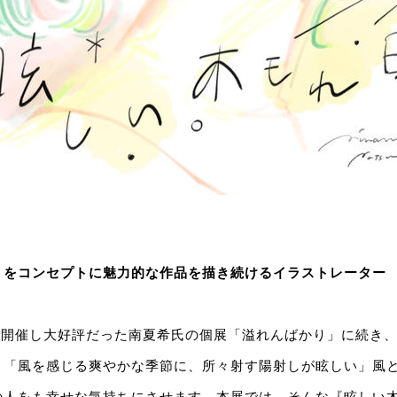
」をコンセプトに魅力的な作品を描き続けるイラストレーター
所で開催し大好評だった南夏希氏の個展「溢れんばかり」に続き
。「風を感じる爽やかな季節に、所々射す陽射しが眩しい」風
の人をも幸せな気持ちにさせます。本展では、そんな『眩しい