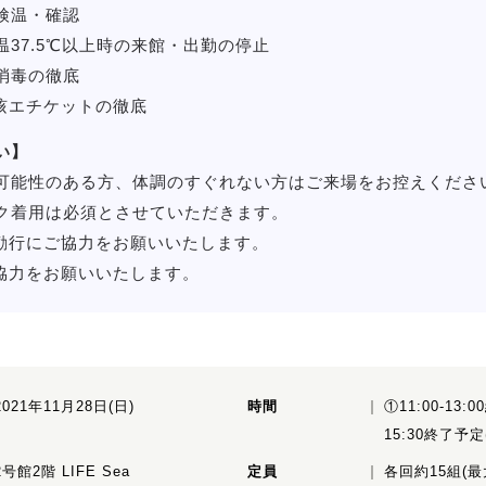
検温・確認
37.5℃以上時の来館・出勤の停止
消毒の徹底
咳エチケットの徹底
い】
可能性のある方、体調のすぐれない方はご来場をお控えくださ
ク着用は必須とさせていただきます。
励行にご協力をお願いいたします。
協力をお願いいたします。
2021年11月28日(日)
時間
①11:00-13:
15:30終了予
2号館2階 LIFE Sea
定員
各回約15組(最