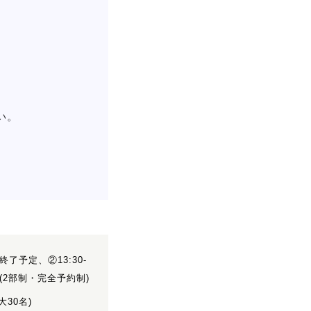
い。
00終了予定、②13:30-
定(2部制・完全予約制)
大30名)