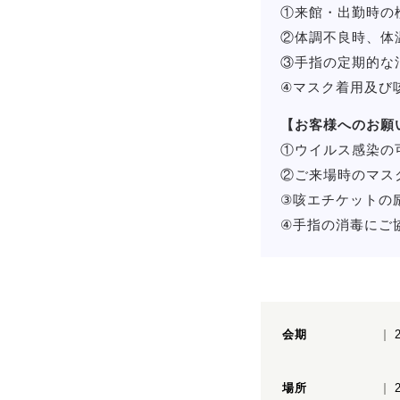
①来館・出勤時の
②体調不良時、体温
③手指の定期的な
④マスク着用及び
【お客様へのお願
①ウイルス感染の
②ご来場時のマス
③咳エチケットの
④手指の消毒にご
会期
場所