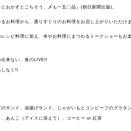
とおかずとごちそう、〆も一五〇品』(朝日新聞出版)。
いるお料理から、選りすぐりのお料理をお召し上がりいただけ
のレシピ料理に加え、本やお料理にまつわるトークショーもお
来ない、食のLIVE!!
しなく!!
ズのサンド、油揚げサンド、じゃがいもとコンビーフのグラタ
、あんこ（アイスに添えて）、コーヒー or 紅茶