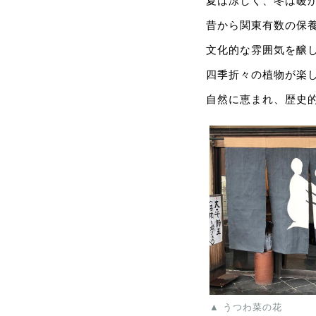
夏は涼しく、冬は暖
昔から関東有数の保
文化的な雰囲気を醸
四季折々の植物が楽
自然に恵まれ、歴史
▲ うつわ菜の花