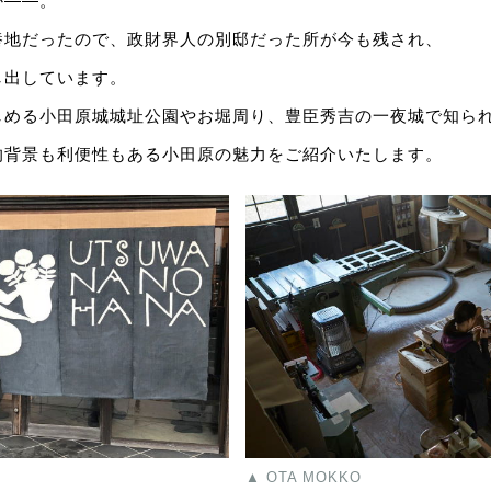
か――。
養地だったので、政財界人の別邸だった所が今も残され、
し出しています。
しめる小田原城城址公園やお堀周り、豊臣秀吉の一夜城で知ら
的背景も利便性もある小田原の魅力をご紹介いたします。
▲ OTA MOKKO