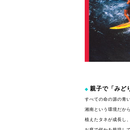
親子で「みど
◆
すべての命の源の青
湘南という環境だか
植えたタネが成長し
お庭で何かを栽培し