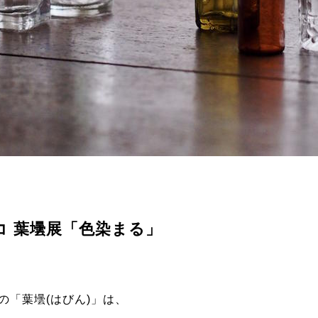
コ 葉壜展「色染まる」
の「葉壜(はびん)」は、