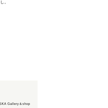
挿し。
KA Gallery＆shop