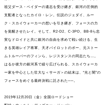
祖父ダース・ベイダーの遺志を受け継ぎ、銀河の圧倒的
支配者となったカイロ・レン。伝説のジェダイ、ルー
ク・スカイウォーカーの想いを引き継ぎ、フォースの力
を覚醒させたレイ。そして、R2-D2、C-3PO、BB-8ら忠
実なドロイドと共に銀河の自由を求めて戦い続ける、生
きる英雄レイア将軍、天才パイロットのポー、元ストー
ムトルーパーのフィンら、レジスタンスの同志たち…。
はるか彼方の銀河系で繰り広げられる、スカイウォーカ
ー家を中心とした壮大な＜サーガ＞の結末は、“光と闇”の
フォースをめぐる最終決戦に託された──。
2019年12月20日（金）全国ロードショー