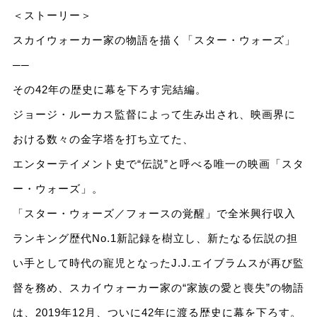
＜ストーリー＞
スカイウォーカー家の物語を描く「スター・ウォーズ」
──
その42年の歴史に幕を下ろす完結編。
ジョージ・ルーカス監督によって生み出され、映画界に
おける数々の金字塔を打ち立てた、
エンターテイメント史で“伝説”と呼べる唯一の映画「スタ
ー・ウォーズ」。
「スター・ウォーズ／フォースの覚醒」で全米興行収入
ランキング歴代No.1新記録を樹立し、新たなる伝説の担
い手として時代の寵児となったJ.J.エイブラムスが再び監
督を務め、スカイウォーカー家の“家族の愛と喪失”の物語
は、2019年12月、ついに42年に渡る歴史に幕を下ろす。