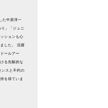
靡した中原淳一
わり」「ジュニ
ァッションも心
ました。 活躍
、ドールアー
おける先駆的な
センスと不朽の
支持を得ていま