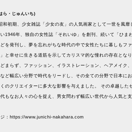
かはら・じゅんいち)
983) 昭和初期、少女雑誌「少女の友」の人気画家として一世を風
い1946年、独自の女性誌「それいゆ」を創刊、続いて「ひま
などを発刊し、夢を忘れがちな時代の中で女性たちに暮しもフ
」と幸せに生きる道筋を示してカリスマ的な憧れの存在となり
とどまらず、ファッション、イラストレーション、ヘアメイク
アなど幅広い分野で時代をリードし、その全ての分野で日本に
くのクリエイターに多大な影響を与えました。 その卓越した
現代もなお人々の心を捉え、男女問わず幅広い世代から人気と
tps://www.junichi-nakahara.com