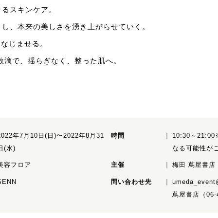
するスキンケア。
とし、本来の美しさを湧き上がらせていく。
をなじませる。
数滴で、揺らぎなく、整った肌へ。
2022年7月10日(日)〜2022年8月31
時間
10:30～21
日(水)
なる可能性が
美容フロア
主催
梅田 蔦屋書店
SENN
問い合わせ先
umeda_event
蔦屋書店（06-4