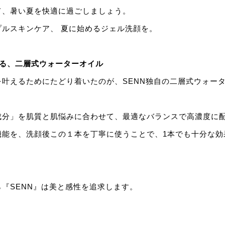
て、暑い夏を快適に過ごしましょう。
プルスキンケア、 夏に始めるジェル洗顔を。
える、二層式ウォーターオイル
を叶えるためにたどり着いたのが、SENN独自の二層式ウォー
成分」を肌質と肌悩みに合わせて、最適なバランスで高濃度に配
機能を、洗顔後この１本を丁寧に使うことで、1本でも十分な効
『SENN』は美と感性を追求します。