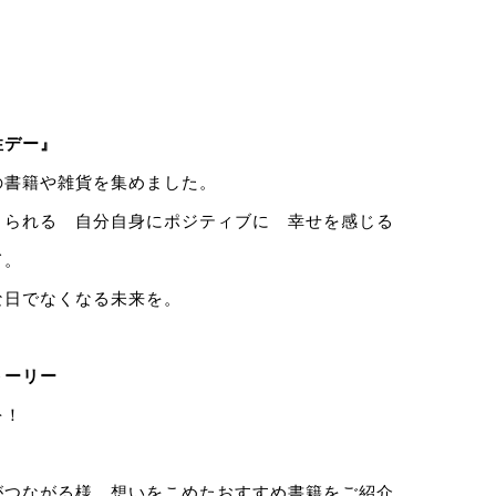
性デー』
の書籍や雑貨を集めました。
きられる 自分自身にポジティブに 幸せを感じる
て。
な日でなくなる未来を。
トーリー
を！
がつながる様、想いをこめたおすすめ書籍をご紹介。