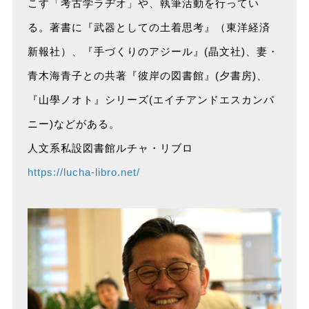
こす「考古学ラヂオ」や、執筆活動を行ってい
る。著書に『武器としての土着思考』（東洋経済
新報社）、『手づくりのアジール』(晶文社)、妻・
青木海青子との共著『彼岸の図書館』(夕書房)、
『山學ノオト』シリーズ(エイチアンドエスカンパ
ニー)などがある。
人文系私設図書館ルチャ・リブロ
https://lucha-libro.net/