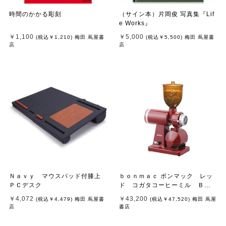
時間のかかる彫刻
（サイン本）片岡俊 写真集『Lif
e Works』
￥1,100
￥5,000
(税込
￥1,210
)
梅田 蔦屋書
(税込
￥5,500
)
梅田 蔦屋書
店
店
Ｎａｖｙ マウスパッド付膝上
ｂｏｎｍａｃ ボンマック レッ
ＰＣデスク
ド コガタコーヒーミル ＢＭ
－２５０Ｎ－ＲＤ
￥4,072
￥43,200
(税込
￥4,479
)
梅田 蔦屋書
(税込
￥47,520
)
梅田 蔦屋
店
書店