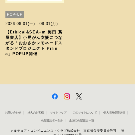
POP-UP
2026.08.01(土) - 08.31(月)
【Ethical&SEA+m 梅田 蔦
屋書店】小児がん支援につな
がる「おおさかレモネードス
タンドプロジェクト Pilin
a」POPUP開催
お問い合わせ
法人のお客様
サイトマップ
このサイトについて
個人情報保護方針
蔦屋書店ポータル
全国の蔦屋書店 一覧
カルチュア・コンビニエンス・クラブ株式会社 東京都公安委員会許可 第
303310908618号