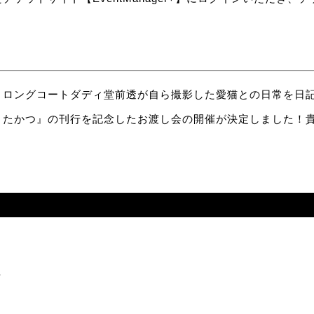
・ロングコートダディ堂前透が自ら撮影した愛猫との日常を日
とたかつ』の刊行を記念したお渡し会の開催が決定しました！
）
始