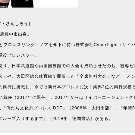
ぎ・さんしろう）
阪府豊中市出身。
とプロレスリング・ノアを傘下に持つ株式会社CyberFight（サ
現役プロレスラー。
切り、日本武道館や両国国技館での大会を成功させたのち、観客ゼ
ス」や、大田区総合体育館で開催した「全席無料大会」など、 メ
の興行に挑戦し、今では新日本プロレスに次ぐ業界2位の興行規模とな
CEOに就任（2017年に退任）。2017年からはサイバーエージェント
書に『俺たち文化系プロレス DDT』（2008年、太田出版）、『年商
グループ入りするまで』（2019年、徳間書店）がある。