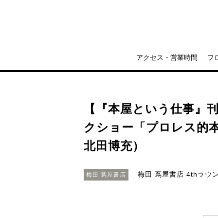
アクセス・営業時間
フ
【『本屋という仕事』
クショー「プロレス的本
北田博充）
梅田 蔦屋書店 4thラウ
梅田 蔦屋書店