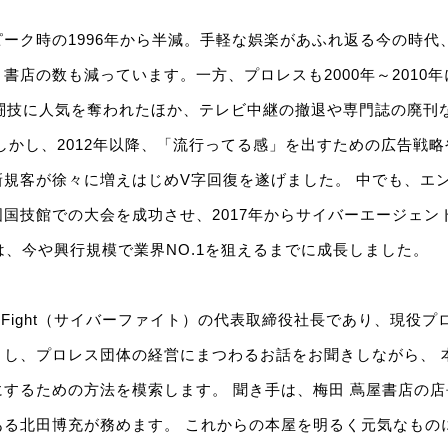
ーク時の1996年から半減。手軽な娯楽があふれ返る今の時代
書店の数も減っています。一方、プロレスも2000年～2010年
格闘技に人気を奪われたほか、テレビ中継の撤退や専門誌の廃刊
しかし、2012年以降、「流行ってる感」を出すための広告戦略
新規客が徐々に増えはじめV字回復を遂げました。 中でも、エ
国技館での大会を成功させ、2017年からサイバーエージェン
は、今や興行規模で業界NO.1を狙えるまでに成長しました。
erFight（サイバーファイト）の代表取締役社長であり、現役
きし、プロレス団体の経営にまつわるお話をお聞きしながら、 
するための方法を模索します。 聞き手は、梅田 蔦屋書店の
ある北田博充が務めます。 これからの本屋を明るく元気なもの