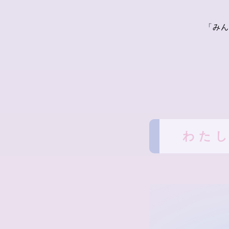
「みん
わた