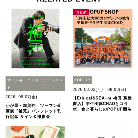
NEW
サイン会｜エンターテインメン
POP-UP
ト
2026.08.03(月) - 08.09(日)
2026. 08.07(金)
【Ethical&SEA+m 梅田 蔦屋
書店】学生団体CHADとコラ
かが屋・加賀翔 ツーマン企
ボ、食と暮らしのPOPUP開催
画展『補完』パンフレット刊
行記念 サイン＆撮影会