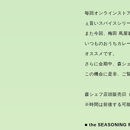
毎回オンラインスト
ぇ旨いスパイスシリ
また今回、梅田 蔦屋
いつものおうちカレ
オススメです。
さらに会期中、森シ
この機会に是非、ご
森シェフ店頭販売日（予定
※時間は前後する可
■ the SEASONING