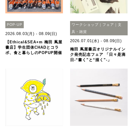
POP-UP
ワークショップ｜フェア｜文
具・雑貨
2026.08.03(月) - 08.09(日)
2026.07.01(水) - 08.09(日)
【Ethical&SEA+m 梅田 蔦屋
書店】学生団体CHADとコラ
梅田 蔦屋書店オリジナルイン
ボ、食と暮らしのPOPUP開催
ク発売記念フェア 「日々是滴
日-“書く”と“描く”-」