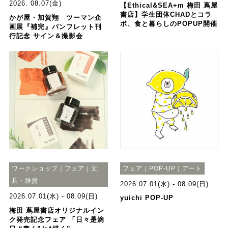
2026. 08.07(金)
【Ethical&SEA+m 梅田 蔦屋
書店】学生団体CHADとコラ
かが屋・加賀翔 ツーマン企
ボ、食と暮らしのPOPUP開催
画展『補完』パンフレット刊
行記念 サイン＆撮影会
ワークショップ｜フェア｜文
フェア｜POP-UP｜アート
具・雑貨
2026.07.01(水) - 08.09(日)
2026.07.01(水) - 08.09(日)
yuichi POP-UP
梅田 蔦屋書店オリジナルイン
ク発売記念フェア 「日々是滴