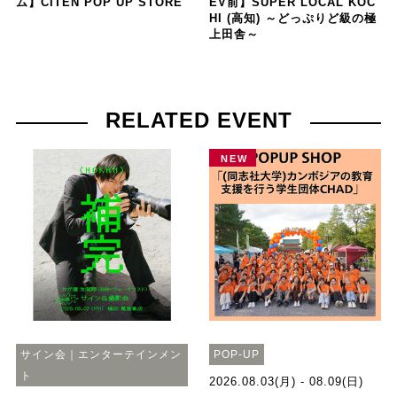
ム】CITEN POP UP STORE
EV前】SUPER LOCAL KOC
HI (高知) ～どっぷりど級の極
上田舎～
RELATED EVENT
NEW
サイン会｜エンターテインメン
POP-UP
ト
2026.08.03(月) - 08.09(日)